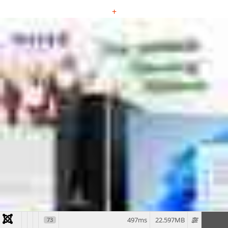
+
497ms
22.597MB
73